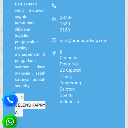
Perusahaan
yang melayani
segala
0878-
kebutuhan
1520-
dibidang
2163
logistic,
info@pradanadwip.com
pengawalan,
facility
JI.
management, &
Cirendeu
pengadaan
Raya No.
sumber daya
22 Ciputat
manusia , salah
Timur,
satunya adalah
Tangerang
security.
Selatan
15446
Indonesia
SELENGKAPNY
A