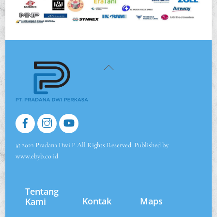
deposit by phone bill casino
Back
To
Top
© 2022 Pradana Dwi P All Rights Reserved. Published by
www.ebyb.co.id
Tentang
Kontak
Maps
Kami